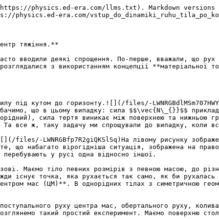
https://physics.ed-era.com/llms.txt). Markdown versions 
s://physics.ed-era.com/vstup_do_dinamiki_ruhu_tila_po_ko
ентр тяжiння.**

асто вводили деякi спрощення. По-перше, вважали, що рух 
розглядалися з використанням концепцiї **матерiальної то
илу пiд кутом до горизонту.![](/files/-LWNRGBdlMSm707HWY
бачимо, що в цьому випадку: сила $$\vec{N\_{}}$$ приклад
орiдний), сила тертя виникає мiж поверхнею та нижньою гр
 Та все ж, таку задачу ми спрощували до випадку, коли вс
[](/files/-LWNRGBfp7R2giQKSlSq)На лiвому рисунку зображе
те, що набагато вiрогiднiша ситуацiя, зображена на право
 перебувають у русi одна вiдносно iншої.

жди iснує точка, яка рухається так само, як би рухалась 
ентром мас (ЦМ)**. В однорiдних тiлах з симетричною геом
поступального руху центра мас, обертального руху, колива
озглянемо такий простий експеримент. Маємо поверхню стол