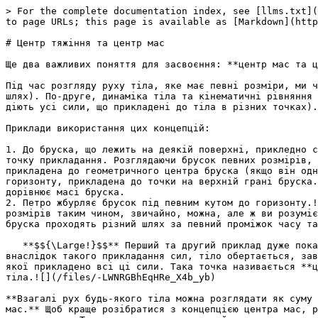
> For the complete documentation index, see [llms.txt](
to page URLs; this page is available as [Markdown](http
# Центр тяжiння та центр мас

Ще два важливих поняття для засвоєння: **центр мас та ц
Під час розгляду руху тiла, яке має певнi розмiри, ми ч
шлях). По-друге, динамiка тiла та кiнематичнi рiвняння 
дiють усi сили, що прикладенi до тiла в рiзних точках).

Приклади використання цих концепцiй:

1. До бруска, що лежить на деякiй поверхнi, прикледно с
точку прикладання. Розглядаючи брусок певних розмiрiв, 
прикладена до геометричного центра бруска (якщо вiн одн
горизонту, прикладена до точки на верхнiй гранi бруска.
дорiвнює масi бруска.

2. Петро жбурляє брусок пiд певним кутом до горизонту.!
розмiрiв таким чином, звичайно, можна, але ж ви розумiє
бруска проходять рiзний шлях за певний промiжок часу та
   **$${\Large!}$$** Перший та другий приклад дуже показовi. Маємо тiло певних розмiрiв з певною масою, до рiзних точок якого прикладено деякi сили. Навiть якщо 
внаслiдок такого прикладання сил, тiло обертається, зав
якої прикладено всi цi сили. Така точка називається **ц
тiла.![](/files/-LWNRGBhEqHRe_X4b_yb)

**Взагалi рух будь-якого тiла можна розглядати як суму 
мас.** Щоб краще розiбратися з концепцiєю центра мас, р