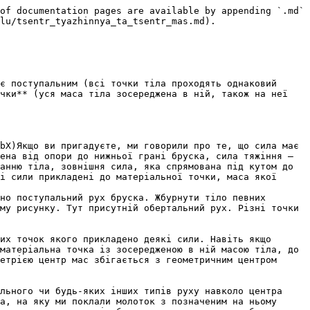
of documentation pages are available by appending `.md` 
lu/tsentr_tyazhinnya_ta_tsentr_mas.md).

є поступальним (всi точки тiла проходять однаковий 
чки** (уся маса тiла зосереджена в нiй, також на неї 
bX)Якщо ви пригадуєте, ми говорили про те, що сила має 
ена вiд опори до нижньої гранi бруска, сила тяжiння – 
анню тiла, зовнiшня сила, яка спрямована пiд кутом до 
i сили прикладенi до матерiальної точки, маса якої 
но поступальний рух бруска. Жбурнути тiло певних 
му рисунку. Тут присутнiй обертальний рух. Рiзнi точки 
матерiальна точка із зосередженою в нiй масою тiла, до 
етрiєю центр мас збігається з геометричним центром 
льного чи будь-яких iнших типiв руху навколо центра 
а, на яку ми поклали молоток з позначеним на ньому 