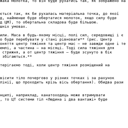
жака молотка, то вiн буде рухатись так, як зображено на 
ється так, як би рухалась матерiальна точка, до якої 
д, найменше буде обертатися молоток, якщо силу буде 
д ЦМ), то обертальна складова буде бiльшою. 
шнiх умовах.

или. Маса в будь-якому мiсцi, полi сил, середовищi i є 
о буде перебувати у станi рiвноваги** (рис. Центр 
оняття центр тяжiння та центр мас – не завжди одне i те 
емлi, а частина – на мiсяцi. Тодi сила тяжiння для 
 стрижня, а от центр тяжiння – буде зсунуто в бiк 
 збігаються.**

терiгаємо тодi, коли центр тяжіння розміщений на 
вiсити тiло почергово у рiзних точках i за рахунок 
лiнiї, що проходить крiзь вiсь обертання). Обидва рази 
нципi, наприклад, канатоходець може втримувати 
, то ЦТ системи тiл «Людина i два вантажi» буде 