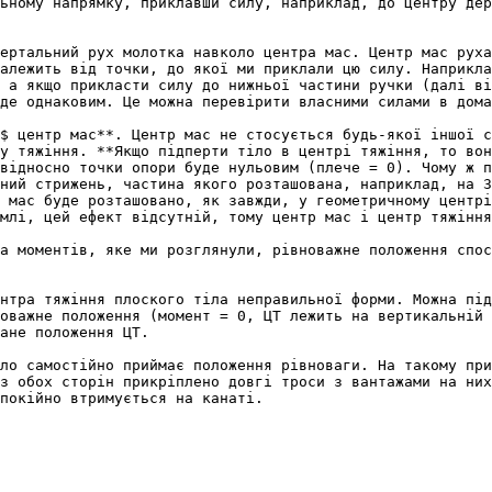
ьному напрямку, приклавши силу, наприклад, до центру дер
ертальний рух молотка навколо центра мас. Центр мас руха
алежить вiд точки, до якої ми приклали цю силу. Наприкла
 а якщо прикласти силу до нижньої частини ручки (далi вi
де однаковим. Це можна перевiрити власними силами в дома
$ центр мас**. Центр мас не стосується будь-якої іншої с
у тяжiння. **Якщо пiдперти тiло в центрi тяжiння, то вон
вiдносно точки опори буде нульовим (плече = 0). Чому ж п
ний стрижень, частина якого розташована, наприклад, на З
 мас буде розташовано, як завжди, у геометричному центрi
млi, цей ефект вiдсутнiй, тому центр мас i центр тяжiння
а моментiв, яке ми розглянули, рiвноважне положення спос
нтра тяжiння плоского тiла неправильної форми. Можна пiд
оважне положення (момент = 0, ЦТ лежить на вертикальнiй 
ане положення ЦТ.

ло самостiйно приймає положення рiвноваги. На такому при
з обох сторiн прикрiплено довгi троси з вантажами на них