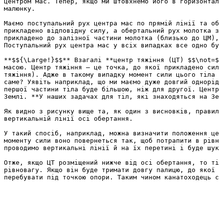
центром мас. Тепер, якщо ми штовхнемо його в горизонтал
малюнку.

Маємо поступальний рух центра мас по прямiй лiнiї та об
прикладено вiдповiдну силу, а обертальний рух молотка з
прикладено до залiзної частини молотка (близько до ЦМ),
Поступальний рух центра мас у всiх випадках все одно бу
**$${\Large!}$$** Взагалi **центр тяжiння (ЦТ) $$\not=$
масою. Центр тяжiння – це точка, до якої прикладено сил
тяжiння). Адже в такому випадку момент сили цього тiла 
саме? Уявiть наприклад, що ми маємо дуже довгий однорiд
першої частини тiла буде бiльшою, нiж для другої. Центр
Землi. **У наших задачах для тiл, якi знаходяться на Зе
Як видно з рисунку вище та, як один з висновків, правил
вертикальнiй лiнiї осі обертання.

У такий спосіб, наприклад, можна визначити положення це
моменту сили воно повернеться так, щоб потрапити в рiвн
проводимо вертикальнi лiнiї й на їх перетинi i буде шук
Отже, якщо ЦТ розміщений нижче від осi обертання, то тi
рiвновагу. Якщо вiн буде тримати довгу палицю, до якої 