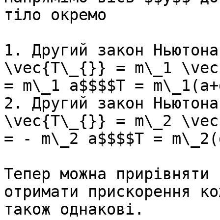
тiло окремо

1. Другий закон Ньютона
\vec{T\_{}} = m\_1 \vec
= m\_1 a$$$$T = m\_1(a+g
2. Другий закон Ньютона
\vec{T\_{}} = m\_2 \vec
= - m\_2 a$$$$T = m\_2(
Тепер можна прирiвняти 
отримати прискорення ко
також однаковi.
