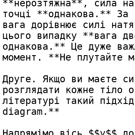
**нерозтяжна**, сила на
точцi **однакова.** За 
вага дорiвнює силi натя
цього випадку **вага дв
однакова.** Це дуже важ
момент. **Не плутайте м
Друге. Якщо ви маєте си
розглядати кожне тiло о
лiтературi такий пiдхiд
diagram.**

Напрямімо вiсь $$y$$ до