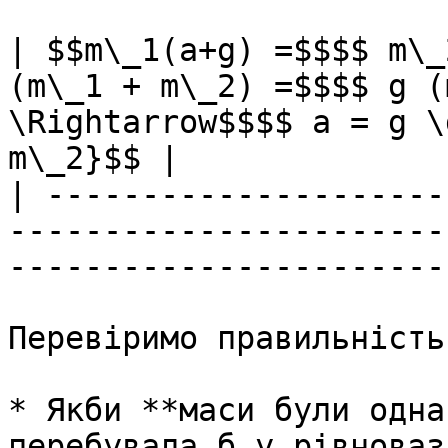
| $$m\_1(a+g) =$$$$ m\_
(m\_1 + m\_2) =$$$$ g (
\Rightarrow$$$$ a = g \
m\_2}$$ |

| ---------------------
-----------------------
-----------------------
Перевіримо правильнiсть
* Якби **маси були одна
перебувала б у рiвноваз