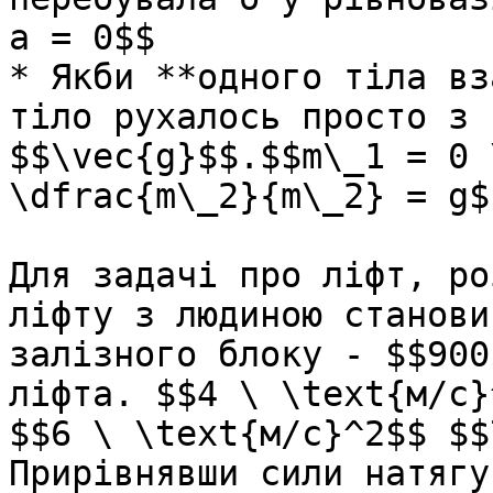
a = 0$$

* Якби **одного тiла вз
тiло рухалось просто з 
$$\vec{g}$$.$$m\_1 = 0 
\dfrac{m\_2}{m\_2} = g$$
Для задачі про ліфт, ро
ліфту з людиною станови
залізного блоку - $$900
ліфта. $$4 \ \text{м/с}
$$6 \ \text{м/с}^2$$ $$
Прирівнявши сили натягу