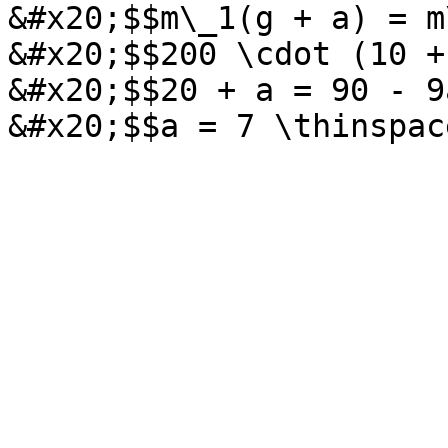
&#x20;$$m\_1(g + a) = m
&#x20;$$200 \cdot (10 +
&#x20;$$20 + a = 90 - 9a