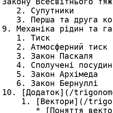
Закону Всесвiтнього тяжi
   2. Супутники

   3. Перша та друга космiчнi швидкостi

9. Механіка рідин та газ
   1. Тиск

   2. Атмосферний тиск

   3. Закон Паскаля

   4. Сполученi посудини

   5. Закон Архiмеда

   6. Закон Бернуллi

10. [Додаток](/trigonom
    1. [Вектори](/trigonometry/vector1.md)

       * [Поняття вектора]