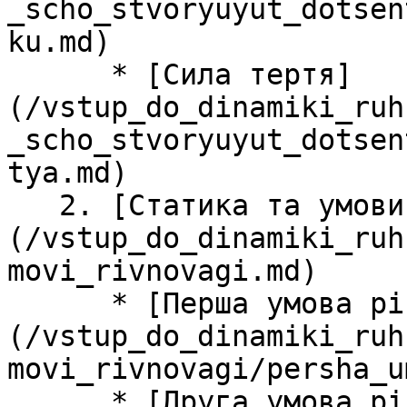
_scho_stvoryuyut_dotsen
ku.md)

      * [Сила тертя]
(/vstup_do_dinamiki_ruh
_scho_stvoryuyut_dotsen
tya.md)

   2. [Статика та умови рiвноваги]
(/vstup_do_dinamiki_ruh
movi_rivnovagi.md)

      * [Перша умова рiвноваги]
(/vstup_do_dinamiki_ruh
movi_rivnovagi/persha_u
      * [Друга умова рiвоваги та момент сили]