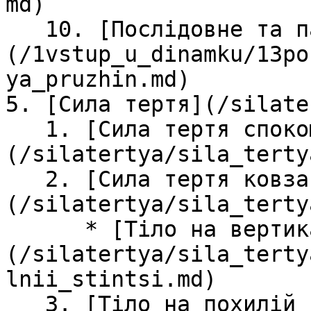
md)

   10. [Послідовне та паралельне з'єднання пружин]
(/1vstup_u_dinamku/13po
ya_pruzhin.md)

5. [Сила тертя](/silate
   1. [Сила тертя спокою]
(/silatertya/sila_terty
   2. [Сила тертя ковзання]
(/silatertya/sila_terty
      * [Тiло на вертикальнiй стiнцi]
(/silatertya/sila_terty
lnii_stintsi.md)

   3. [Тiло на похилiй площинi]