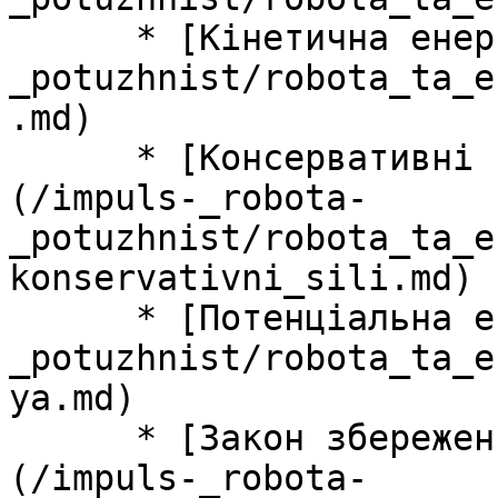
      * [Кiнетична енергiя](/impuls-_robota-
_potuzhnist/robota_ta_e
.md)

      * [Консервативнi та неконсервативнi сили]
(/impuls-_robota-
_potuzhnist/robota_ta_e
konservativni_sili.md)

      * [Потенцiальна енергiя](/impuls-_robota-
_potuzhnist/robota_ta_e
ya.md)

      * [Закон збереження механiчної енергiї]
(/impuls-_robota-