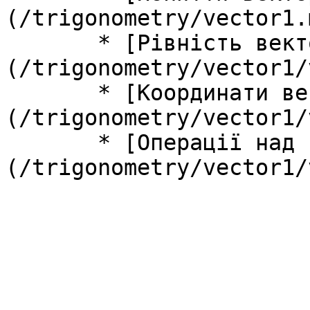
(/trigonometry/vector1.m
       * [Рівність векторів]
(/trigonometry/vector1/
       * [Координати векторів]
(/trigonometry/vector1/
       * [Операції над векторами]