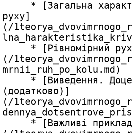
     * [Загальна характеристика криволінійного 
руху]
(/1teorya_dvovimrnogo_r
lna_harakteristika_kriv
     * [Рівномірний рух по колу]
(/1teorya_dvovimrnogo_r
mrnii_ruh_po_kolu.md)

     * [Виведення. Доцентрове прискорення 
(додатково)]
(/1teorya_dvovimrnogo_r
dennya_dotsentrove_pris
     * [Важливі приклади]