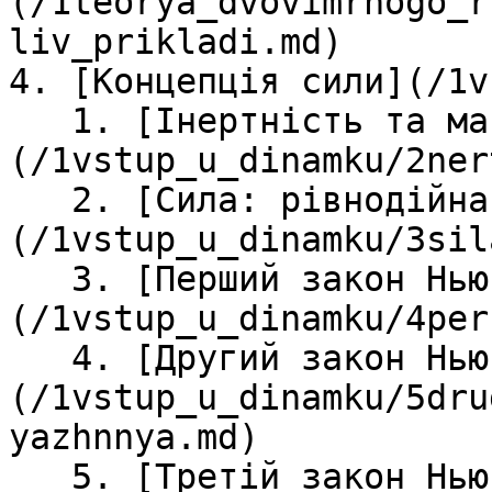
(/1teorya_dvovimrnogo_r
liv_prikladi.md)

4. [Концепція сили](/1v
   1. [Інертність та маса]
(/1vstup_u_dinamku/2ner
   2. [Сила: рівнодійна сила]
(/1vstup_u_dinamku/3sil
   3. [Перший закон Ньютона]
(/1vstup_u_dinamku/4per
   4. [Другий закон Ньютона та сила тяжіння]
(/1vstup_u_dinamku/5dru
yazhnnya.md)

   5. [Третій закон Ньютона]