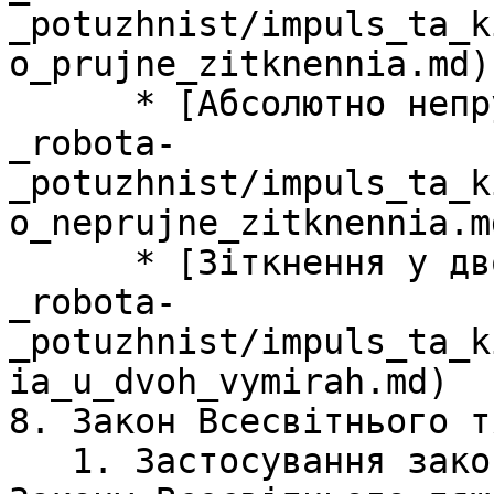
_potuzhnist/impuls_ta_k
o_prujne_zitknennia.md)

      * [Абсолютно непружне зіткнення](/impuls-
_robota-
_potuzhnist/impuls_ta_k
o_neprujne_zitknennia.md
      * [Зіткнення у двох вимірах](/impuls-
_robota-
_potuzhnist/impuls_ta_k
ia_u_dvoh_vymirah.md)

8. Закон Всесвітнього т
   1. Застосування закону збереження та розгляд 