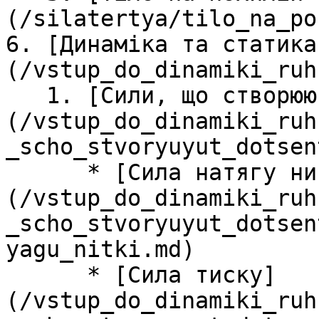
(/silatertya/tilo_na_po
6. [Динамiка та статика
(/vstup_do_dinamiki_ruh
   1. [Сили, що створюють доцентрове прискорення]
(/vstup_do_dinamiki_ruh
_scho_stvoryuyut_dotsen
      * [Сила натягу нитки]
(/vstup_do_dinamiki_ruh
_scho_stvoryuyut_dotsen
yagu_nitki.md)

      * [Сила тиску]
(/vstup_do_dinamiki_ruh