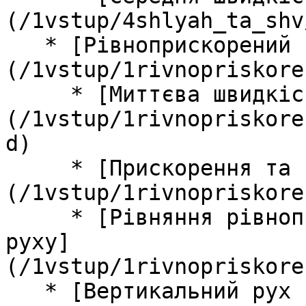
(/1vstup/4shlyah_ta_shv
   * [Рiвноприскорений прямолiнiйний рух]
(/1vstup/1rivnopriskore
     * [Миттєва швидкiсть]
(/1vstup/1rivnopriskore
d)

     * [Прискорення та гальмування]
(/1vstup/1rivnopriskore
     * [Рiвняння рiвноприскореного прямолiнiйного 
руху]
(/1vstup/1rivnopriskore
   * [Вертикальний рух пiд дiєю сили тяжiння]