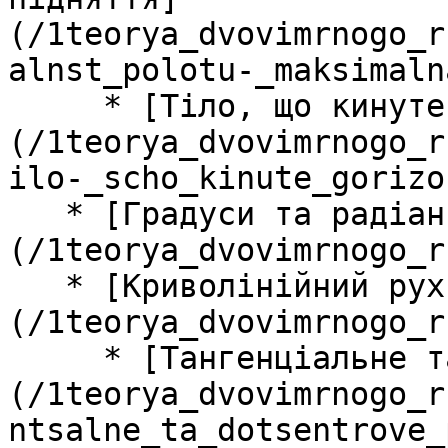
(/1teorya_dvovimrnogo_r
alnst_polotu-_maksimaln
     * [Тіло, що кинуте горизонтально]
(/1teorya_dvovimrnogo_r
ilo-_scho_kinute_gorizo
   * [Градуси та радіани]
(/1teorya_dvovimrnogo_r
   * [Криволінійний рух]
(/1teorya_dvovimrnogo_r
     * [Тангенціальне та доцентрове прискорення]
(/1teorya_dvovimrnogo_r
ntsalne_ta_dotsentrove_