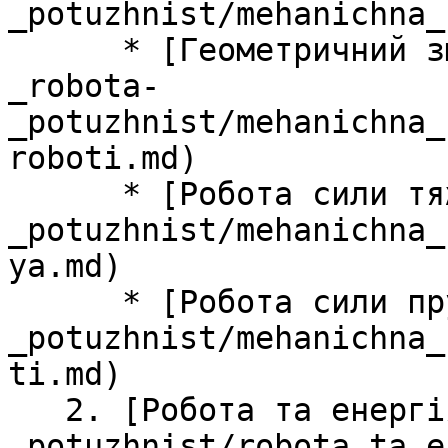
_potuzhnist/mehanichna_
      * [Геометричний змiст роботи](/impuls-
_robota-
_potuzhnist/mehanichna_
roboti.md)

      * [Робота сили тяжiння](/impuls-_robota-
_potuzhnist/mehanichna_
ya.md)

      * [Робота сили пружностi](/impuls-_robota-
_potuzhnist/mehanichna_
ti.md)

   2. [Робота та енергiя](/impuls-_robota-
_potuzhnist/robota_ta_e