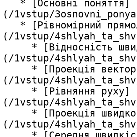
   * [Основні поняття]
(/1vstup/3osnovni_ponya
   * [Рівномірний прямолінійний рух]
(/1vstup/4shlyah_ta_shv.
     * [Вiдноснiсть швидкостей та перемiщень]
(/1vstup/4shlyah_ta_shv
     * [Проекцiя вектора]
(/1vstup/4shlyah_ta_shv
     * [Рiвняння руху]
(/1vstup/4shlyah_ta_shv
     * [Проекцiя швидкостi та перемiщення]
(/1vstup/4shlyah_ta_shv
     * [Середня швидкiсть]