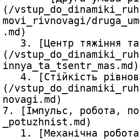
(/vstup_do_dinamiki_ruh
movi_rivnovagi/druga_um
.md)

   3. [Центр тяжiння та центр мас]
(/vstup_do_dinamiki_ruh
innya_ta_tsentr_mas.md)

   4. [Стiйкiсть рiвноваги]
(/vstup_do_dinamiki_ruh
novagi.md)

7. [Iмпульс, робота, по
_potuzhnist.md)

   1. [Механiчна робота](/impuls-_robota-