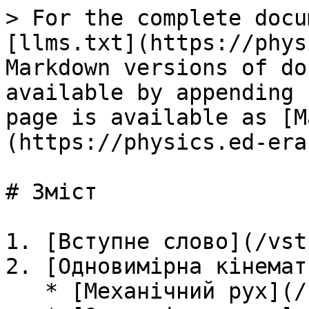
> For the complete docu
[llms.txt](https://phys
Markdown versions of do
available by appending 
page is available as [M
(https://physics.ed-era
# Зміст

1. [Вступне слово](/vst
2. [Одновимірна кінемат
   * [Механічний рух](/1vstup/2mehanichnii_ruh.md)
