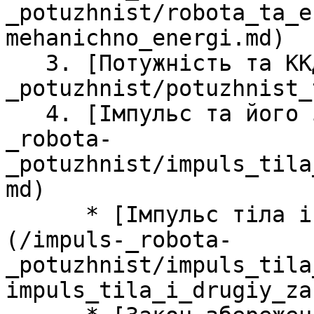
_potuzhnist/robota_ta_e
mehanichno_energi.md)

   3. [Потужнiсть та ККД](/impuls-_robota-
_potuzhnist/potuzhnist_
   4. [Iмпульс та його зв’язок з силою](/impuls-
_robota-
_potuzhnist/impuls_tila
md)

      * [Імпульс тіла і другий закон Ньютона]
(/impuls-_robota-
_potuzhnist/impuls_tila
impuls_tila_i_drugiy_za