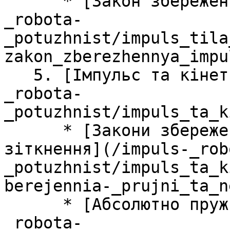
      * [Закон збереження iмпульсу](/impuls-
_robota-
_potuzhnist/impuls_tila
zakon_zberezhennya_impu
   5. [Імпульс та кінетична енергія](/impuls-
_robota-
_potuzhnist/impuls_ta_k
      * [Закони збереження, пружні та непружні 
зіткнення](/impuls-_rob
_potuzhnist/impuls_ta_k
berejennia-_prujni_ta_n
      * [Абсолютно пружне зіткнення](/impuls-
_robota-