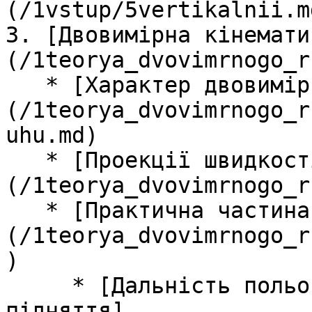
(/1vstup/5vertikalnii.md
3. [Двовимірна кінемати
(/1teorya_dvovimrnogo_r
   * [Характер двовимірного руху]
(/1teorya_dvovimrnogo_r
uhu.md)

   * [Проекції швидкості]
(/1teorya_dvovimrnogo_r
   * [Практична частина]
(/1teorya_dvovimrnogo_r
)

     * [Дальнiсть польоту, максимальна висота, час 
пiдняття]