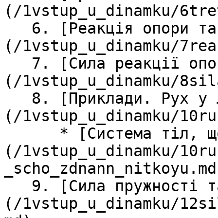
(/1vstup_u_dinamku/6tre
   6. [Реакція опори та підвісу]
(/1vstup_u_dinamku/7rea
   7. [Сила реакції опори та вага]
(/1vstup_u_dinamku/8sil
   8. [Приклади. Рух у ліфті]
(/1vstup_u_dinamku/10ru
      * [Система тіл, що з'єднанні ниткою]
(/1vstup_u_dinamku/10ru
_scho_zdnann_nitkoyu.md)
   9. [Сила пружності та закон Гука]
(/1vstup_u_dinamku/12si