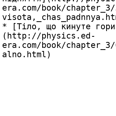
era.com/book/chapter_3/
visota,_chas_padnnya.htm
* [Тiло, що кинуте гори
(http://physics.ed-
era.com/book/chapter_3/