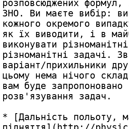
розповсюджених формул, 
ЗНО. Ви маєте вибір: ви
кожного окремого випадк
як їх виводити, i в май
виконувати різноманітні
різноманітні задачі. Зв
варiант/прихильники дру
цьому нема нiчого склад
вам буде запропоновано 
розв'язування задач.

* [Дальнiсть польоту, м
пiдняття](http://physic