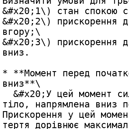
Визначити умови для трь
&#x20;1\) стан спокою с
&#x20;2\) прискорення д
вгору;\

&#x20;3\) прискорення д
вниз.

* **Момент перед початк
вниз**\

  &#x20;У цей момент сила тертя, що дiє на перше 
тiло, напрямлена вниз п
Прискорення у цей момен
тертя дорiвнює максимал