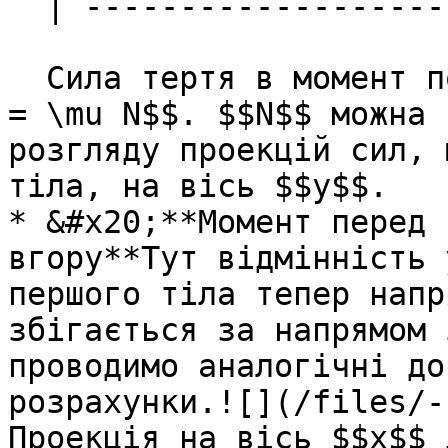
  | ----------------------------------------- |

  Сила тертя в момент початку руху дорiвнює $$F\_T 
= \mu N$$. $$N$$ можна 
розгляду проекцiй сил, 
тiла, на вiсь $$y$$.

* &#x20;**Момент перед 
вгору**Тут вiдмiннiсть 
першого тiла тепер напр
збігається за напрямом 
проводимо аналогiчнi до
розрахунки.![](/files/-
Проекцiя на вiсь $$x$$ 