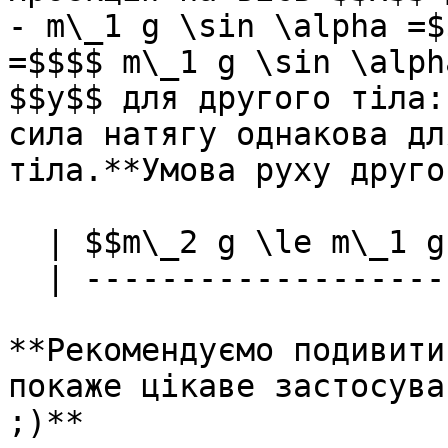
- m\_1 g \sin \alpha =$
=$$$$ m\_1 g \sin \alph
$$y$$ для другого тiла:
сила натягу однакова дл
тiла.**Умова руху друго
  | $$m\_2 g \le m\_1 g \sin \alpha - F\_T $$ |

  | ----------------------------------------- |

**Рекомендуємо подивити
покаже цікаве застосува