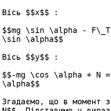
Вiсь $$x$$ :

$$mg \sin \alpha - F\_T
\sin \alpha$$

Вiсь $$y$$ :

$$-mg \cos \alpha + N =
\alpha$$

Згадаємо, що в момент з
N$$. Пiдставимо у вираз