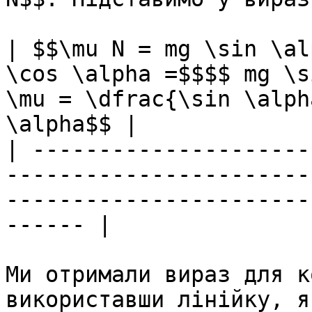
| $$\mu N = mg \sin \al
\cos \alpha =$$$$ mg \s
\mu = \dfrac{\sin \alph
\alpha$$ |

| ---------------------
-----------------------
-----------------------
------ |

Ми отримали вираз для к
використавши лiнiйку, я