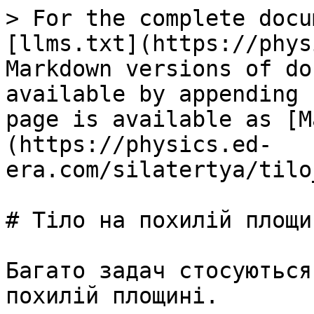
> For the complete docu
[llms.txt](https://phys
Markdown versions of do
available by appending 
page is available as [M
(https://physics.ed-
era.com/silatertya/tilo
# Тiло на похилiй площин
Багато задач стосуються
похилiй площинi.
