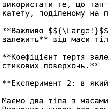
використати те, що танг
катету, подiленому на п
**Важливо $${\Large!}$$
залежить** вiд маси тiл
**Коефiцiєнт тертя зале
стикових поверхонь.**

**Експеримент 2: в який
Маємо два тiла з масами