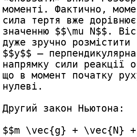
моменті. Фактично, моме
сила тертя вже дорiвнює
значенню $$\mu N$$. Вiс
дуже зручно розмiстити 
$$y$$ – перпендикулярна
напрямку сили реакцiї о
що в момент початку рух
нулеві.

Другий закон Ньютона:

$$m \vec{g} + \vec{N} +