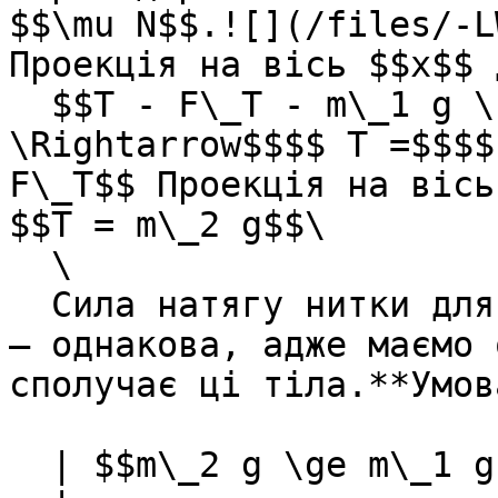
$$\mu N$$.![](/files/-L
Проекцiя на вiсь $$x$$ 
  $$T - F\_T - m\_1 g \sin \alpha =$$$$ 0 
\Rightarrow$$$$ T =$$$$
F\_T$$ Проекцiя на вiсь
$$T = m\_2 g$$\

  \

  Сила натягу нитки для першого i для другого тiла 
– однакова, адже маємо 
сполучає цi тiла.**Умов
  | $$m\_2 g \ge m\_1 g \sin \alpha + F\_T $$ |
