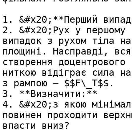
1. &#x20;**Перший випадо
2. &#x20;Рух у першому 
випадок з рухом тiла на
площинi. Насправдi, вся
створення доцентрового 
ниткою вiдiграє сила на
з рампою – $$F\_T$$.

3. **Визначити:**

4. &#x20;з якою мiнiмал
повинен проходити верхн
впасти вниз?
