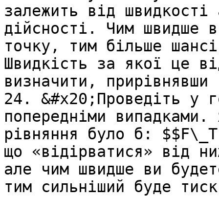
залежить вiд швидкостi 
дiйсностi. Чим швидше в
точку, тим бiльше шансi
Швидкiсть за якої це вi
визначити, прирiвнявши 
24. &#x20;Проведiть у г
попереднiми випадками. 
рiвняння було б: $$F\_T
що «вiдiрватися» вiд ни
але чим швидше ви будет