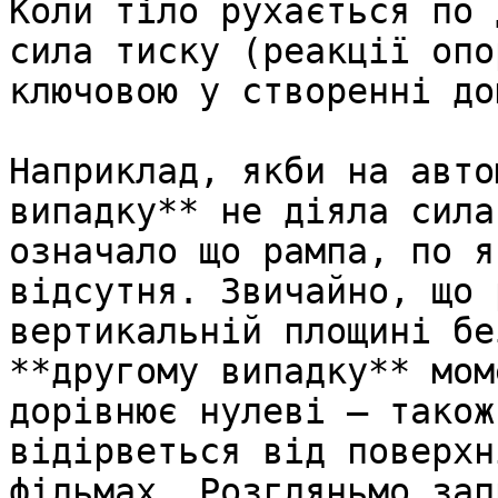
Коли тiло рухається по 
сила тиску (реакцiї опо
ключовою у створеннi до
Наприклад, якби на авто
випадку** не дiяла сила
означало що рампа, по я
вiдсутня. Звичайно, що 
вертикальнiй площинi бе
**другому випадку** мом
дорiвнює нулеві – також
вiдiрветься вiд поверхн
фiльмах. Розгляньмо зап