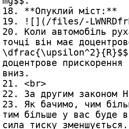
mg$$.

18. **Опуклий мiст:**

19. ![](/files/-LWNRDfr
20. Коли автомобiль рух
точцi вiн має доцентров
\dfrac{\upsilon^2}{R}$$
доцентрове прискорення 
вниз.

21. <br>

22. За другим законом Н
23. Як бачимо, чим бiль
тим бiльше у вас буде в
сила тиску зменшується.