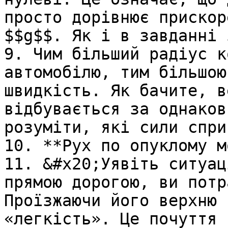
просто дорiвнює прискор
$$g$$. Як i в завданнi 
9. Чим бiльший радiус к
автомобiлю, тим бiльшою
швидкiсть. Як бачите, в
вiдбувається за однаков
розумiти, якi сили спри
10. **Рух по опуклому м
11. &#x20;Уявiть ситуац
прямою дорогою, ви потр
Проїзжаючи його верхню 
«легкiсть». Це почуття 