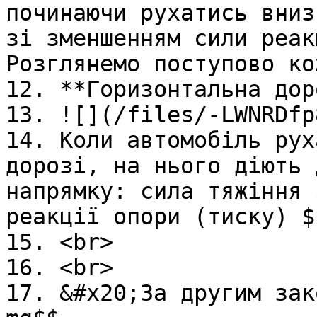
починаючи рухатись вниз
зі зменшенням сили реак
Розглянемо поступово ко
12. **Горизонтальна дор
13. ![](/files/-LWNRDfp
14. Коли автомобiль рух
дорозi, на нього дiють 
напрямку: сила тяжiння 
реакцiї опори (тиску) $
15. <br>

16. <br>

17. &#x20;За другим зак