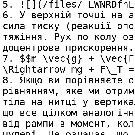
5. ![](/files/-LWNRDfnL
6. У верхнiй точцi на а
сила тиску (реакцiї опо
тяжiння. Рух по колу оз
доцентрове прискорення.

7. $$m \vec{g} + \vec{F
\Rightarrow mg + F\_T =
8. Якщо ви порiвняєте о
рiвнянням, яке ми отрим
тiла на нитцi у вертика
що все цілком аналогiчн
вiд рампи в момент, кол
нулеві. Це означає, що 