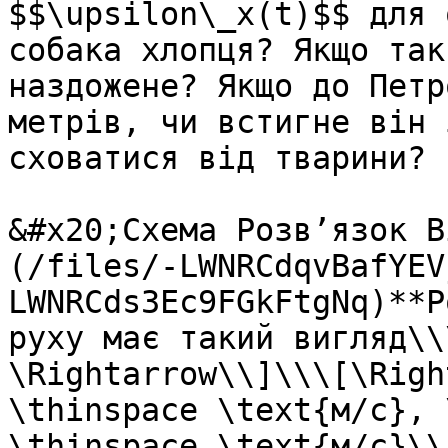
$$\upsilon\_x(t)$$ для 
собака хлопця? Якщо так
наздожене? Якщо до Петр
метрiв, чи встигне вiн 
сховатися вiд тварини?

&#x20;Схема Розв’язок В
(/files/-LWNRCdqvBafYEV
LWNRCds3Ec9FGkFtgNq)**Р
руху має такий вигляд\\
\Rightarrow\\]\\\[\Righ
\thinspace \text{м/с}, 
\thinspace \text{м/с}\\