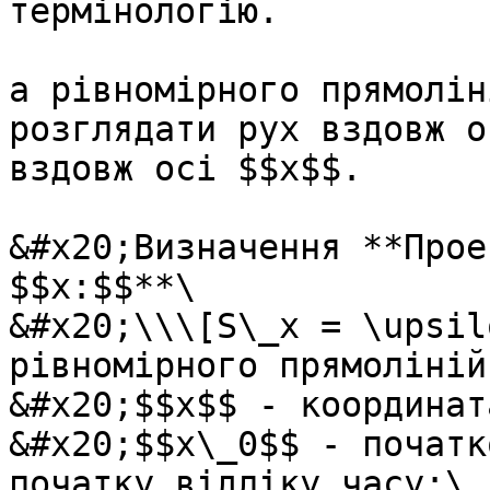
термiнологiю.

а рівномірного прямолін
розглядати рух вздовж о
вздовж осі $$x$$.

&#x20;Визначення **Прое
$$x:$$**\

&#x20;\\\[S\_x = \upsil
рiвномiрного прямолiнiй
&#x20;$$x$$ - координат
&#x20;$$x\_0$$ - початк
початку відліку часу;\
