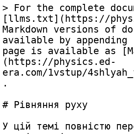
> For the complete docu
[llms.txt](https://phys
Markdown versions of do
available by appending 
page is available as [M
(https://physics.ed-
era.com/1vstup/4shlyah_
.

# Рiвняння руху

У цiй темi повнiстю пер