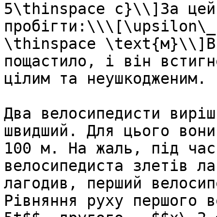
5\thinspace c}\\]За цей
пробiгти:\\\[\upsilon\_
\thinspace \text{м}\\]В
пощастило, i вiн встигн
цiлим та неушкодженим.

Два велосипедисти виріш
швидший. Для цього вони
100 м. На жаль, під час
велосипедиста злетів ла
лагодив, перший велосип
Рівняння руху першого в