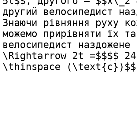
5t$$, другого – $$x\_2 
другий велосипедист наз
Знаючи рівняння руху ко
можемо прирівняти їх та
велосипедист наздожене 
\Rightarrow 2t =$$$$ 24