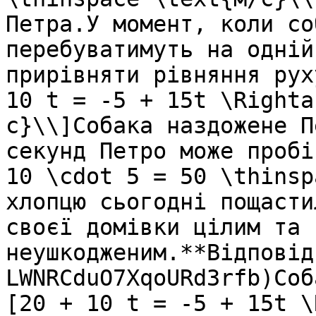
Петра.У момент, коли со
перебуватимуть на однiй
прирiвняти рiвняння рух
10 t = -5 + 15t \Righta
c}\\]Собака наздожене П
секунд Петро може пробi
10 \cdot 5 = 50 \thinsp
хлопцю сьогоднi пощасти
своєї домiвки цiлим та 
неушкодженим.**Вiдповiд
LWNRCduO7XqoURd3rfb)Соб
[20 + 10 t = -5 + 15t \