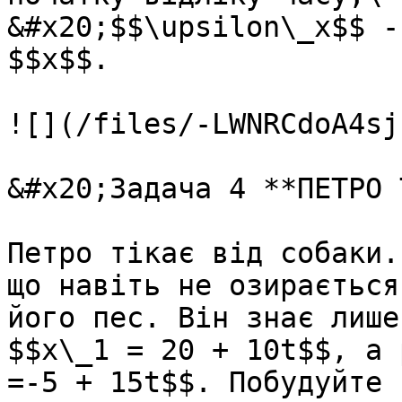
&#x20;$$\upsilon\_x$$ -
$$x$$.

![](/files/-LWNRCdoA4sj
&#x20;Задача 4 **ПЕТРО 
Петро тiкає вiд собаки.
що навiть не озирається
його пес. Вiн знає лише
$$x\_1 = 20 + 10t$$, а 
=-5 + 15t$$. Побудуйте 