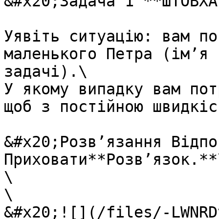
&#x20;Задача 1 **ШТОВХА
Уявiть ситуацiю: вам по
маленького Петра (iм’я 
задачi).\

У якому випадку вам пот
щоб з постiйною швидкiс
&#x20;Розв’язання Вiдпов
Приховати**Розв’язок.**\
\

\

&#x20;![](/files/-LWNRD