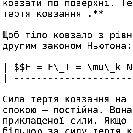
ковзати по поверхнi. Те
тертя ковзання .**

Щоб тiло ковзало з рiвн
другим законом Ньютона:

| $$F = F\_T = \mu\_k N$
| ----------------------
Сила тертя ковзання на 
спокою – постiйна. Вона
прикладеної сили. Якщо 
бiльшою за силу тертя к