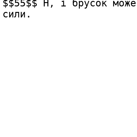
$$55$$ Н, і брусок може