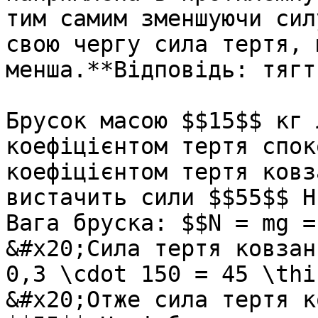
тим самим зменшуючи сил
свою чергу сила тертя, 
менша.**Вiдповiдь: тягт
Брусок масою $$15$$ кг 
коефіцієнтом тертя спок
коефіцієнтом тертя ковз
вистачить сили $$55$$ Н
Вага бруска: $$N = mg =
&#x20;Сила тертя ковзан
0,3 \cdot 150 = 45 \thi
&#x20;Отже сила тертя к