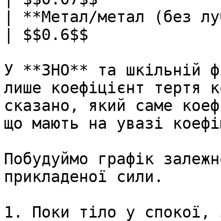
| **Метал/метал (без лубриканта)**
| $$0.6$$              
У **ЗНО** та шкiльнiй ф
лише коефiцiєнт тертя к
сказано, який саме коеф
що мають на увазi коефi
Побудуймо графiк залежн
прикладеної сили.

1. Поки тiло у спокої, 