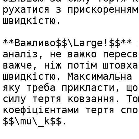
рухатися з прискоренням
швидкiстю.

**Важливо$$\Large!$$** 
аналiз, не важко пересв
важче, нiж потiм штовха
швидкiстю. Максимальна 
яку треба прикласти, що
силу тертя ковзання. То
коефiцiєнтами тертя спо
$$\mu\_k$$.
