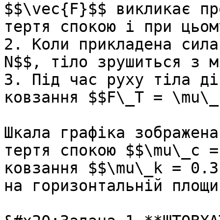
$$\vec{F}$$ викликає пр
тертя спокою i при цьом
2. Коли прикладена сила
N$$, тiло зрушиться з м
3. Під час руху тіла дi
ковзання $$F\_T = \mu\_k
Шкала графiка зображена
тертя спокою $$\mu\_c =
ковзання $$\mu\_k = 0.3
на горизонтальнiй площин