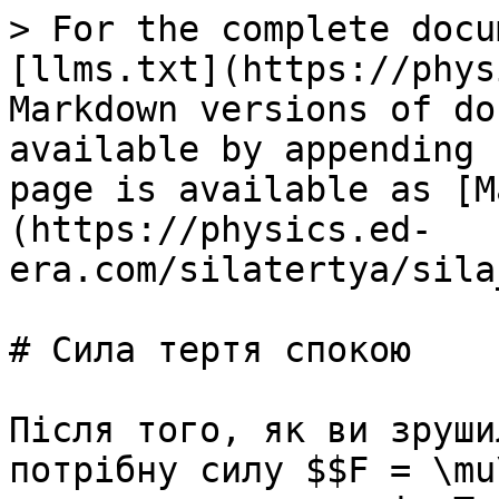
> For the complete docu
[llms.txt](https://phys
Markdown versions of do
available by appending 
page is available as [M
(https://physics.ed-
era.com/silatertya/sila
# Сила тертя спокою

Пiсля того, як ви зруши
потрiбну силу $$F = \mu