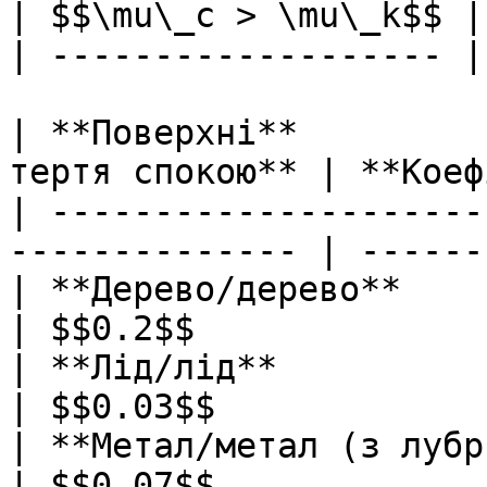
| $$\mu\_c > \mu\_k$$ |

| ------------------- |

| **Поверхні**         
тертя спокою** | **Коеф
| ---------------------
-------------- | ------
| **Дерево/дерево**               
| $$0.2$$              
| **Лід/лід**                     
| $$0.03$$             
| **Метал/метал (з лубрикантом)**
| $$0.07$$             