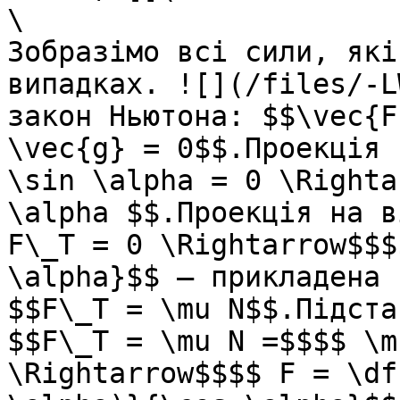
\

Зобразімо всi сили, які
випадках. ![](/files/-L
закон Ньютона: $$\vec{F
\vec{g} = 0$$.Проекцiя 
\sin \alpha = 0 \Righta
\alpha $$.Проекцiя на в
F\_T = 0 \Rightarrow$$$
\alpha}$$ – прикладена 
$$F\_T = \mu N$$.Пiдста
$$F\_T = \mu N =$$$$ \m
\Rightarrow$$$$ F = \df