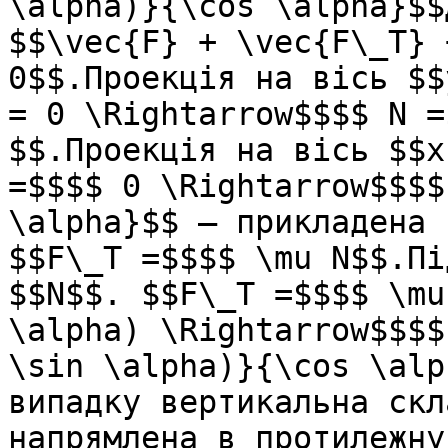
\alpha)}{\cos \alpha}$$
$$\vec{F} + \vec{F\_T} 
0$$.Проекцiя на вiсь $$
= 0 \Rightarrow$$$$ N =
$$.Проекцiя на вiсь $$x
=$$$$ 0 \Rightarrow$$$$
\alpha}$$ – прикладена 
$$F\_T =$$$$ \mu N$$.Пi
$$N$$. $$F\_T =$$$$ \mu
\alpha) \Rightarrow$$$$
\sin \alpha)}{\cos \alp
випадку вертикальна скл
напрямлена в протилежну