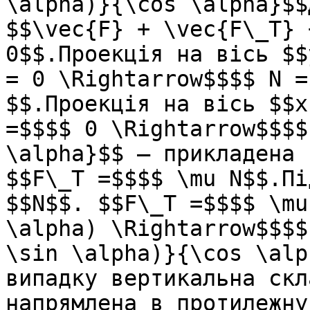
\alpha)}{\cos \alpha}$$
$$\vec{F} + \vec{F\_T} 
0$$.Проекцiя на вiсь $$
= 0 \Rightarrow$$$$ N =
$$.Проекцiя на вiсь $$x
=$$$$ 0 \Rightarrow$$$$
\alpha}$$ – прикладена 
$$F\_T =$$$$ \mu N$$.Пi
$$N$$. $$F\_T =$$$$ \mu
\alpha) \Rightarrow$$$$
\sin \alpha)}{\cos \alp
випадку вертикальна скл
напрямлена в протилежну