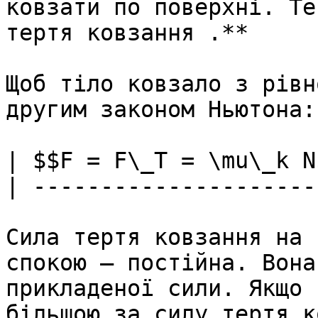
ковзати по поверхнi. Те
тертя ковзання .**

Щоб тiло ковзало з рiвн
другим законом Ньютона:

| $$F = F\_T = \mu\_k N$
| ----------------------
Сила тертя ковзання на 
спокою – постiйна. Вона
прикладеної сили. Якщо 
бiльшою за силу тертя к