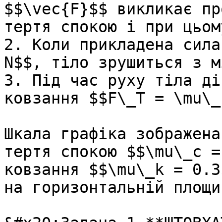
$$\vec{F}$$ викликає пр
тертя спокою i при цьом
2. Коли прикладена сила
N$$, тiло зрушиться з м
3. Під час руху тіла дi
ковзання $$F\_T = \mu\_k
Шкала графiка зображена
тертя спокою $$\mu\_c =
ковзання $$\mu\_k = 0.3
на горизонтальнiй площин