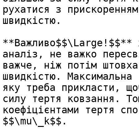
рухатися з прискоренням
швидкiстю.

**Важливо$$\Large!$$** 
аналiз, не важко пересв
важче, нiж потiм штовха
швидкiстю. Максимальна 
яку треба прикласти, що
силу тертя ковзання. То
коефiцiєнтами тертя спо
$$\mu\_k$$.
