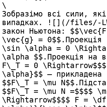
\

Зобразімо всi сили, які
випадках. ![](/files/-L
закон Ньютона: $$\vec{F
\vec{g} = 0$$.Проекцiя 
\sin \alpha = 0 \Righta
\alpha $$.Проекцiя на в
F\_T = 0 \Rightarrow$$$
\alpha}$$ – прикладена 
$$F\_T = \mu N$$.Пiдста
$$F\_T = \mu N =$$$$ \m
\Rightarrow$$$$ F = \df