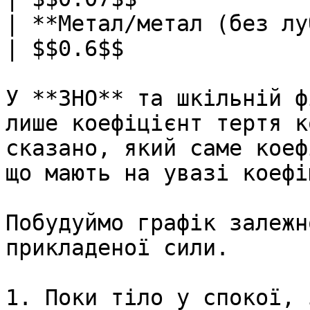
| **Метал/метал (без лубриканта)**
| $$0.6$$              
У **ЗНО** та шкiльнiй ф
лише коефiцiєнт тертя к
сказано, який саме коеф
що мають на увазi коефi
Побудуймо графiк залежн
прикладеної сили.

1. Поки тiло у спокої, 