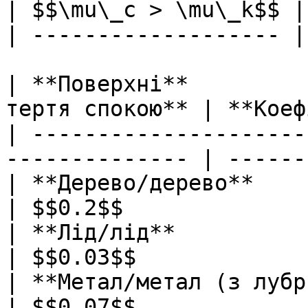
| $$\mu\_c > \mu\_k$$ |

| ------------------- |

| **Поверхні**         
тертя спокою** | **Коеф
| ---------------------
-------------- | ------
| **Дерево/дерево**               
| $$0.2$$              
| **Лід/лід**                     
| $$0.03$$             
| **Метал/метал (з лубрикантом)**
| $$0.07$$             