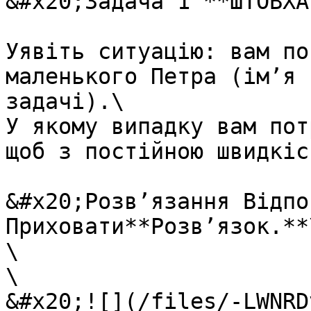
&#x20;Задача 1 **ШТОВХА
Уявiть ситуацiю: вам по
маленького Петра (iм’я 
задачi).\

У якому випадку вам пот
щоб з постiйною швидкiс
&#x20;Розв’язання Вiдпов
Приховати**Розв’язок.**\
\

\

&#x20;![](/files/-LWNRD