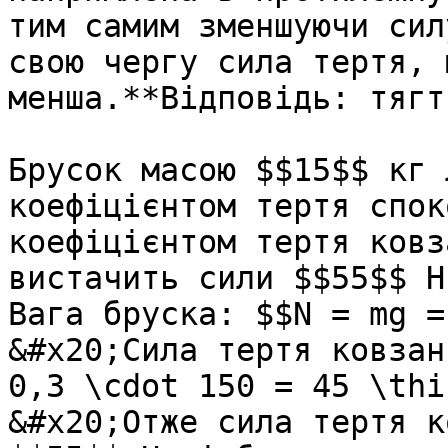
тим самим зменшуючи сил
свою чергу сила тертя, 
менша.**Вiдповiдь: тягт
Брусок масою $$15$$ кг 
коефіцієнтом тертя спок
коефіцієнтом тертя ковз
вистачить сили $$55$$ Н
Вага бруска: $$N = mg =
&#x20;Сила тертя ковзан
0,3 \cdot 150 = 45 \thi
&#x20;Отже сила тертя к