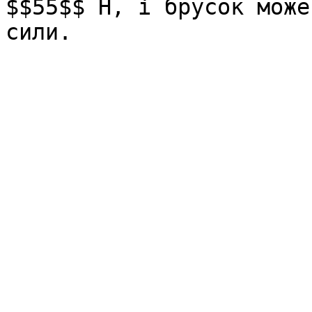
$$55$$ Н, і брусок може