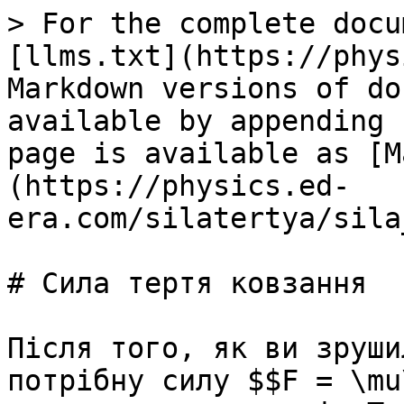
> For the complete docu
[llms.txt](https://phys
Markdown versions of do
available by appending 
page is available as [M
(https://physics.ed-
era.com/silatertya/sila
# Сила тертя ковзання

Пiсля того, як ви зруши
потрiбну силу $$F = \mu